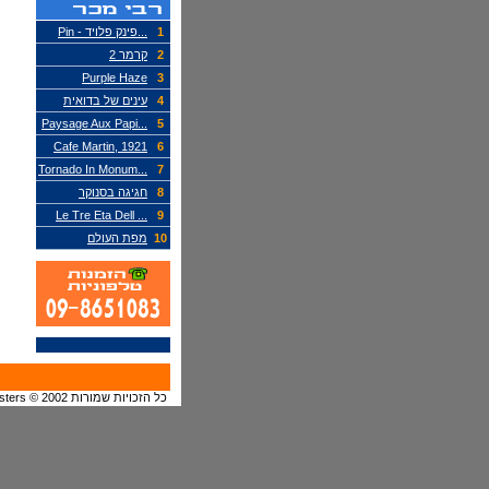
1
...פינק פלויד - Pin
2
קרמר 2
Purple Haze
3
4
עינים של בדואית
...Paysage Aux Papi
5
Cafe Martin, 1921
6
...Tornado In Monum
7
8
חגיגה בסנוקר
... Le Tre Eta Dell
9
10
מפת העולם
כל הזכויות שמורות 2002 © APosters - "איי-פוסטרס" רחוב יד חרוצים 6 אזור התעשיה החדש נתניה - טלפון 09-8651083