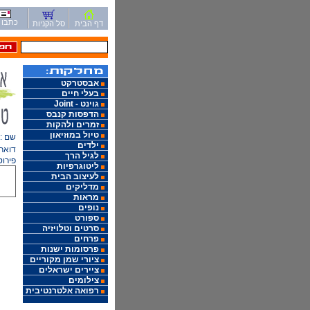
כתבו ל
דף הבית
סל הקניות
אבסטרקט
בעלי חיים
גוינט - Joint
הדפסות קנבס
זמרים ולהקות
טיול במוזיאון
שם :
ילדים
דואר 
לגיל הרך
פירוט
ליטוגרפיות
לעיצוב הבית
מדליקים
מראות
נופים
ספורט
סרטים וטלויזיה
פרחים
פרסומות ישנות
ציורי שמן מקוריים
ציירים ישראלים
צילומים
רפואה אלטרנטיבית